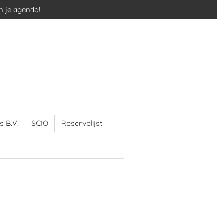
in je agenda!
s B.V.
SCIO
Reservelijst