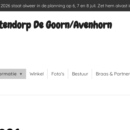
026 staat alweer in de planning op 6, 7 en 8 juli. Zet hem alvast 
tendorp De Goorn/Avenhorn
formatie
Winkel
Foto's
Bestuur
Braas & Partner