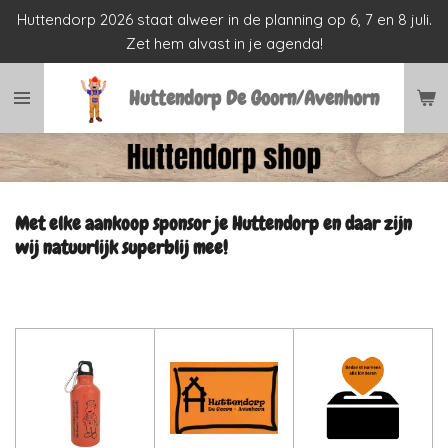
Huttendorp 2026 staat alweer in de planning op 6, 7 en 8 juli.
Ga
Zet hem alvast in je agenda!
direct
naar
de
Huttendorp De Goorn/Avenhorn
hoofdinhoud
Met elke aankoop sponsor je Huttendorp en daar zijn
wij natuurlijk superblij mee!