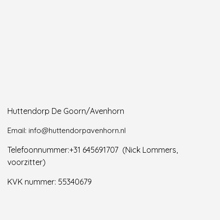
Huttendorp De Goorn/Avenhorn
Email: info@huttendorpavenhorn.nl
Telefoonnummer:+31 645691707 (Nick Lommers,
voorzitter)
KVK nummer: 55340679