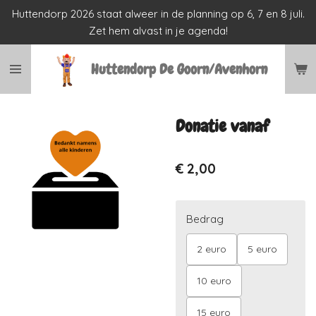
Huttendorp 2026 staat alweer in de planning op 6, 7 en 8 juli.
Ga
Zet hem alvast in je agenda!
direct
naar
de
Huttendorp De Goorn/Avenhorn
hoofdinhoud
Donatie vanaf
€ 2,00
Bedrag
2 euro
5 euro
10 euro
15 euro