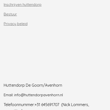
Inschrijven huttendorp
Bestuur
Privacy beleid
Huttendorp De Goorn/Avenhorn
Email: info@huttendorpavenhorn.nl
Telefoonnummer:+31 645691707 (Nick Lommers,