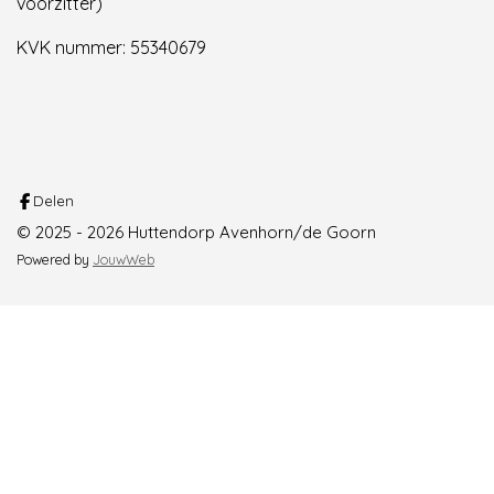
voorzitter)
KVK nummer: 55340679
Delen
© 2025 - 2026 Huttendorp Avenhorn/de Goorn
Powered by
JouwWeb