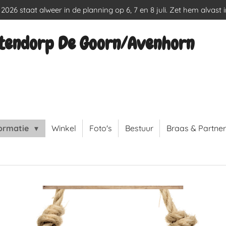
026 staat alweer in de planning op 6, 7 en 8 juli. Zet hem alvast 
tendorp De Goorn/Avenhorn
formatie
Winkel
Foto's
Bestuur
Braas & Partner