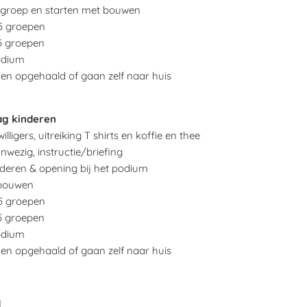
 groep en starten met bouwen
5 groepen
5 groepen
podium
en opgehaald of gaan zelf naar huis
ag kinderen
lligers, uitreiking T shirts en koffie en thee
anwezig, instructie/briefing
deren & opening bij het podium
 bouwen
5 groepen
5 groepen
podium
en opgehaald of gaan zelf naar huis
d