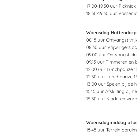
17:00-19:30 uur Picknick
18:30-19:30 uur Vossenj
Woensdag Huttendorp 
08.15 uur Ontvangst vrijwi
08.30 uur Vrijwilligers a
09.00 uur Ontvangst kin
09.15 uur Timmeren en
12.00 uur Lunchpauze 1
12.30 uur Lunchpauze 1
13.00 uur Spelen bij de h
15.15 uur Afsluiting bij 
15.30 uur Kinderen word
Woensdagmiddag afb
15.45 uur Terrein oprui