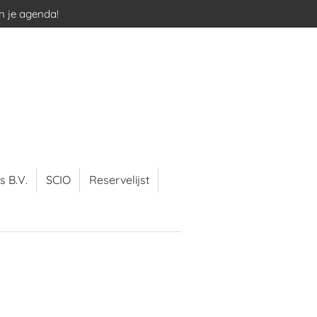
in je agenda!
s B.V.
SCIO
Reservelijst