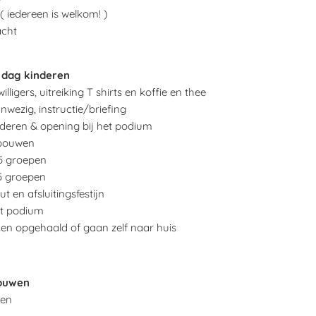
 ( iedereen is welkom! )
acht
dag kinderen
lligers, uitreiking T shirts en koffie en thee
anwezig, instructie/briefing
deren & opening bij het podium
 bouwen
5 groepen
5 groepen
ut en afsluitingsfestijn
het podium
en opgehaald of gaan zelf naar huis
ouwen
men